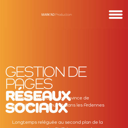
MARK'AD
Production
GESTION DE
PAGES
RÉSEAUX
Community Manager en Province de
SOCIAUX
Luxembourg & Namur et dans les Ardennes
Longtemps reléguée au second plan de la